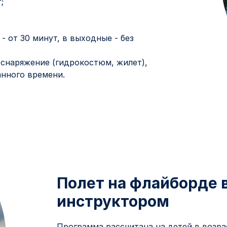
;
- от 30 минут, в выходные - без
 снаряжение (гидрокостюм, жилет),
анного времени.
Полет на флайборде 
инструктором
Программа рассчитана на детей в возраст