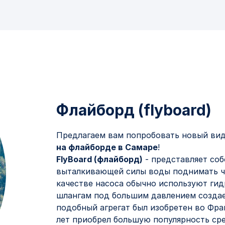
айборд в Сам
Флайборд (flyboard)
Предлагаем вам попробовать новый вид
на флайборде в Самаре
!
FlyBoard (флайборд)
- представляет соб
выталкивающей силы воды поднимать че
качестве насоса обычно используют ги
шлангам под большим давлением создае
подобный агрегат был изобретен во Фран
лет приобрел большую популярность ср