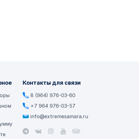
рное
Контакты для связи
боры
8 (964) 976-03-60
шном
+7 964 976-03-57
info@extremesamara.ru
сумму
ете