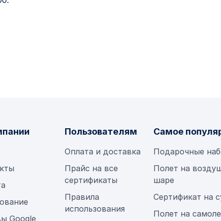
00.
мпании
Пользователям
Самое популя
Оплата и доставка
Подарочные на
кты
Прайс на все
Полет на возду
сертификаты
шаре
та
Правила
Сертификат на 
ование
использования
Полет на самол
ы Google