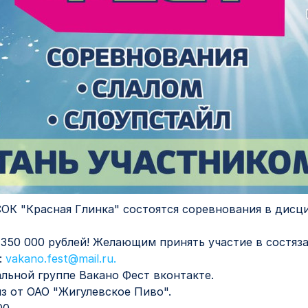
ОК "Красная Глинка" состоятся соревнования в дисц
350 000 рублей! Желающим принять участие в состяз
:
vakano.fest@mail.ru.
льной группе Вакано Фест вконтакте.
з от ОАО "Жигулевское Пиво".