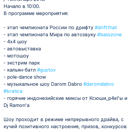
Начало в 10:00.
В программе мероприятия:
- этап чемпионата России по дрифту
#driftthat
- этап чемпионата Мира по автозвуку
#basszone
- 4х4 шоу
- автовыставка
- мотошоу
- экстрим парк
- кальян-батл
#gustov
- pole-dance show
- музыкальное шоу Darom Dabro
#daromdabro
#bratica
- горячие индонезийские миксы от Ксюши_p4el'ы и
Dj Ramon'a
Шоу проходит в режиме непрерывного драйва, с
кучей позитивного настроения, призов, конкурсов