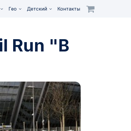
Гео
Детский
Контакты
l Run "В