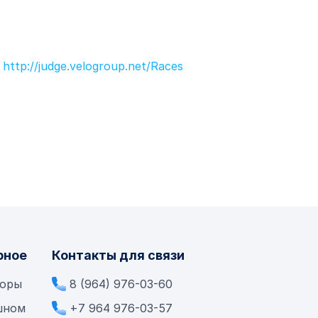
у
http://judge.velogroup.net/Races
рное
Контакты для связи
боры
8 (964) 976-03-60
шном
+7 964 976-03-57