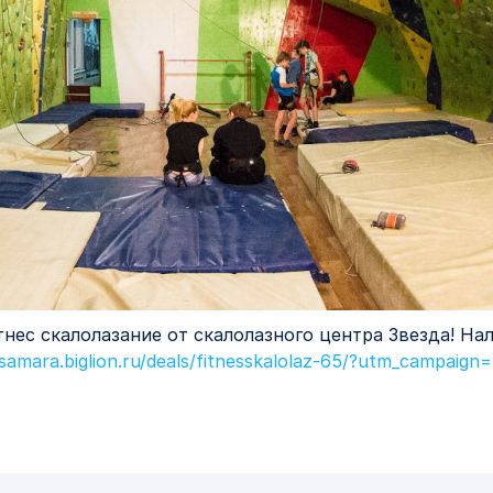
нес скалолазание от скалолазного центра Звезда! Нал
/samara.biglion.ru/deals/fitnesskalolaz-65/?utm_campaign=