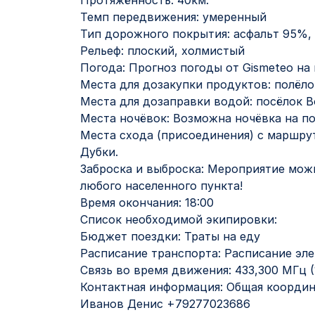
Протяжённость: 40км.
Темп передвижения: умеренный
Тип дорожного покрытия: асфальт 95%,
Рельеф: плоский, холмистый
Погода: Прогноз погоды от Gismeteo на
Места для дозакупки продуктов: полёл
Места для дозаправки водой: посёлок 
Места ночёвок: Возможна ночёвка на пол
Места схода (присоединения) с маршрут
Дубки.
Заброска и выброска: Мероприятие можн
любого населенного пункта!
Время окончания: 18:00
Список необходимой экипировки:
Бюджет поездки: Траты на еду
Расписание транспорта: Расписание эле
Связь во время движения: 433,300 МГц (
Контактная информация: Общая координ
Иванов Денис +79277023686