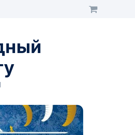
дный
гу
"