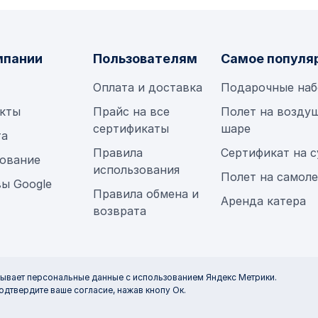
мпании
Пользователям
Самое популя
Оплата и доставка
Подарочные на
кты
Прайс на все
Полет на возду
сертификаты
шаре
та
Правила
Сертификат на 
ование
использования
Полет на самол
ы Google
Правила обмена и
Аренда катера
возврата
тывает персональные данные с использованием Яндекс Метрики.
одтвердите ваше согласие, нажав кнопу Ок.
Все права защищены © 2015-2026