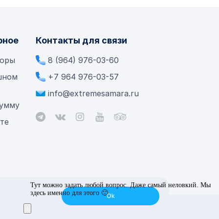
рное
Контакты для связи
боры
8 (964) 976-03-60
шном
+7 964 976-03-57
info@extremesamara.ru
сумму
ете