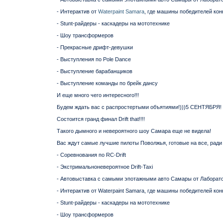
- Интерактив от
Waterpaint Samara
, где машины победителей кон
- Stunt-райдеры - каскадеры на мототехнике
- Шоу трансформеров
- Прекрасные дрифт-девушки
- Выступления по Pole Dance
- Выступление барабанщиков
- Выступление команды по брейк дансу
И еще много чего интересного!!!
Будем ждать вас с распростертыми объятиями!)))5 СЕНТЯБРЯ!
Состоится гранд финал Drift that!!!!
Такого дымного и невероятного шоу Самара еще не видела!
Вас ждут самые лучшие пилоты Поволжья, готовые на все, ради 
- Соревнования по RC-Drift
- Экстримальноневероятное Drift-Taxi
- Автовыставка с самыми эпотажными авто Самары от Лаборато
- Интерактив от Waterpaint Samara, где машины победителей кон
- Stunt-райдеры - каскадеры на мототехнике
- Шоу трансформеров