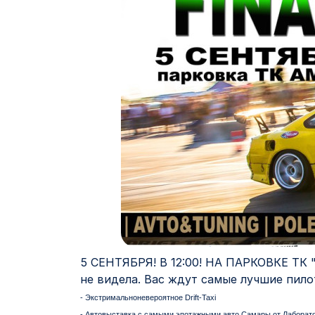
5 СЕНТЯБРЯ! В 12:00! НА ПАРКОВКЕ ТК "
не видела. Вас ждут самые лучшие пило
- Экстримальноневероятное Drift-Taxi
- Автовыставка с самыми эпотажными авто Самары от Лаборато