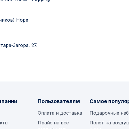
ников) Hope
тара-Загора, 27.
мпании
Пользователям
Самое популя
Оплата и доставка
Подарочные на
кты
Прайс на все
Полет на возду