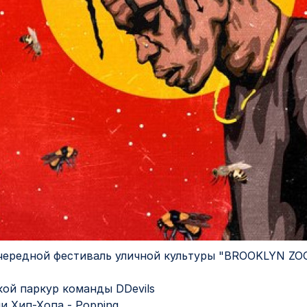
очередной фестиваль уличной культуры "BROOKLYN ZOO
ой паркур команды DDevils
и Хип-Хопа - Popping