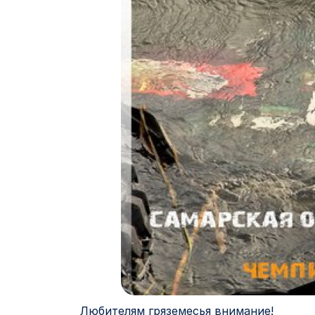
Любителям гряземесья внимание!