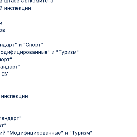
 в штабе Оргкомитета
ой инспекции
и
ов
андарт" и "Спорт"
"Модифицированные" и "Туризм"
порт"
тандарт"
 СУ
й инспекции
Стандарт"
рт"
орий "Модифицированные" и "Туризм"