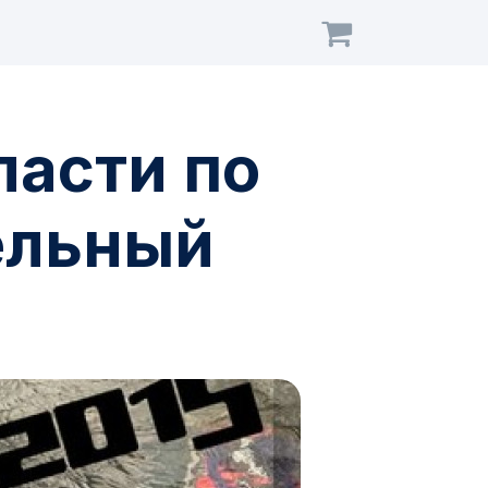
ласти по
ельный