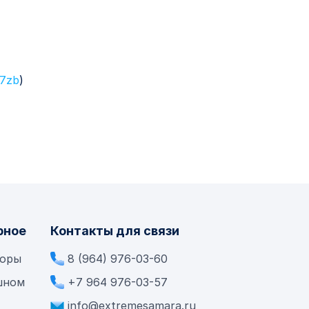
17zb
)
рное
Контакты для связи
боры
8 (964) 976-03-60
шном
+7 964 976-03-57
info@extremesamara.ru