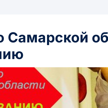
о Самарской об
нию